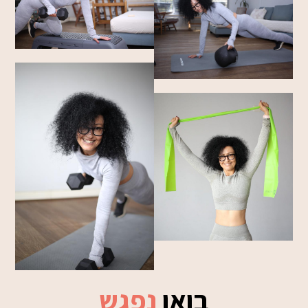
בואו
נפגש